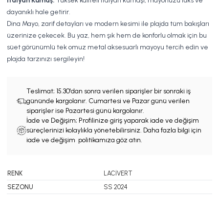
İtalyan Kumaş:
Yüksek kaliteli İtalyan kumaşı, mayonuzu lüks ve
dayanıklı hale getirir.
Dina Mayo, zarif detayları ve modern kesimi ile plajda tüm bakışları
üzerinize çekecek. Bu yaz, hem şık hem de konforlu olmak için bu
süet görünümlü tek omuz metal aksesuarlı mayoyu tercih edin ve
plajda tarzınızı sergileyin!
Teslimat;
15.30'dan sonra verilen siparişler bir sonraki iş
gününde kargolanır. Cumartesi ve Pazar günü verilen
siparişler ise Pazartesi günü kargolanır.
İade ve Değişim; Profilinize giriş yaparak iade ve değişim
süreçlerinizi kolaylıkla yönetebilirsiniz. Daha fazla bilgi için
iade ve değişim politikamıza göz atın.
RENK
LACİVERT
SEZONU
SS 2024