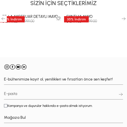
SİZİN İÇİN SEÇTİKLERİMİZ
BELLA AKSESUAR DETAYLI MAYO
CYNTHIA MAYO
35
%
İndirim
35
%
İndirim
₺ 12,999.00
₺ 9,999.00
₺ 8,449.35
₺ 6,499.35
-
E-bültenimize kayıt ol, yenilikleri ve fırsatları önce sen keşfet!
Kampanya ve duyurular hakkında e-posta almak istiyorum.
Mağaza Bul