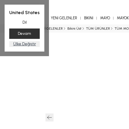
United States
YENİ GELENLER
BİKİNİ
MAYO
MAYOKİ
Dil
Ana Sayfa
YENİ GELENLER
Bikini Üst
TÜM ÜRÜNLER
TÜM MO
Devam
Ülke Değiştir