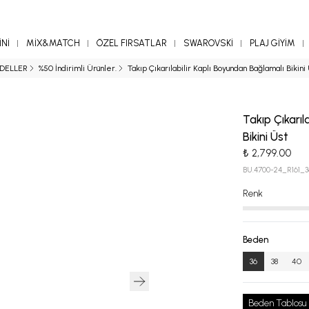
Nİ
MİX&MATCH
ÖZEL FIRSATLAR
SWAROVSKİ
PLAJ GİYİM
DELLER
%50 İndirimli Ürünler.
Takıp Çıkarılabilir Kaplı Boyundan Bağlamalı Bikini
Takıp Çıkarıl
Bikini Üst
₺ 2,799.00
BU.4700-24_R161_3
Renk
Beden
36
38
40
Beden Tablosu