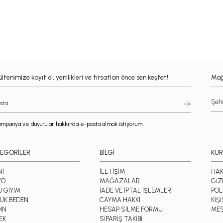
ltenimize kayıt ol, yenilikleri ve fırsatları önce sen keşfet!
Mağ
mpanya ve duyurular hakkında e-posta almak istiyorum.
EGORİLER
BİLGİ
KU
Nİ
İLETİŞİM
HAK
YO
MAĞAZALAR
GİZ
J GİYİM
İADE VE İPTAL İŞLEMLERİ
POL
ÜK BEDEN
CAYMA HAKKI
KİŞ
IN
HESAP SİLME FORMU
MES
EK
SİPARİŞ TAKİBİ