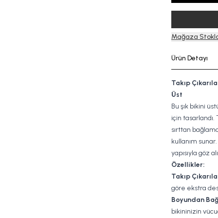
Mağaza Stokla
Ürün Detayı
Takıp Çıkarıla
Üst
Bu şık bikini üs
için tasarlandı.
sırttan bağlama
kullanım sunar.
yapısıyla göz al
Özellikler:
Takıp Çıkarılab
göre ekstra des
Boyundan Bağ
bikininizin v