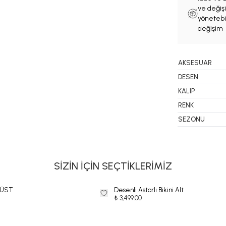
ve değişi
yönetebil
değişim 
AKSESUAR
DESEN
KALIP
RENK
SEZONU
SİZİN İÇİN SEÇTİKLERİMİZ
 ÜST
Desenli Astarlı Bikini Alt
₺ 3,499.00