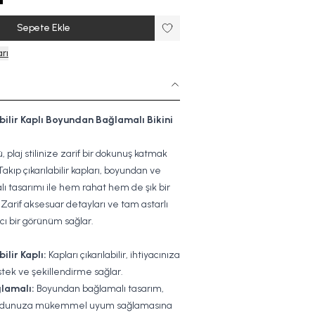
Sepete Ekle
rı
bilir Kaplı Boyundan Bağlamalı Bikini
tü, plaj stilinize zarif bir dokunuş katmak
 Takıp çıkarılabilir kapları, boyundan ve
lı tasarımı ile hem rahat hem de şık bir
 Zarif aksesuar detayları ve tam astarlı
ıcı bir görünüm sağlar.
ilir Kaplı:
Kapları çıkarılabilir, ihtiyacınıza
tek ve şekillendirme sağlar.
lamalı:
Boyundan bağlamalı tasarım,
ücudunuza mükemmel uyum sağlamasına