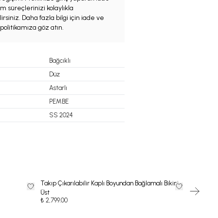
m süreçlerinizi kolaylıkla
irsiniz. Daha fazla bilgi için iade ve
politikamıza göz atın.
Bağcıklı
Düz
Astarlı
PEMBE
SS 2024
Takıp Çıkarılabilir Kaplı Boyundan Bağlamalı Bikini
STRAPLEZ
₺ 3,699.00
Üst
₺ 2,799.00