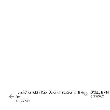
Takıp Çıkarılabilir Kaplı Boyundan Bağlamalı Bikini
GOBEL BİKİNİ
₺ 3,999.00
Üst
₺ 2,799.00