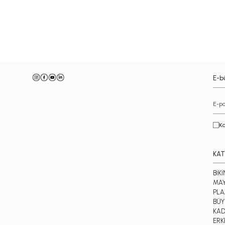
-
E-bü
Ka
KAT
BİKİ
MA
PLA
BÜY
KAD
ERK