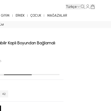
Türkçe
GİYİM
ERKEK
ÇOCUK
MAĞAZALAR
 Üst
abilir Kaplı Boyundan Bağlamalı
6
42