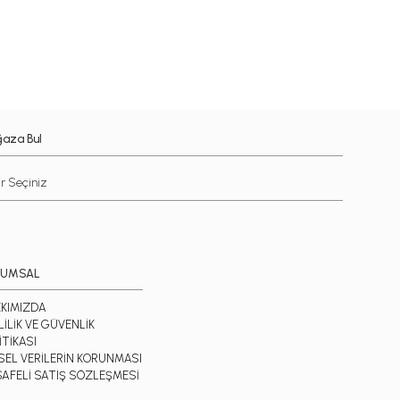
aza Bul
RUMSAL
KIMIZDA
LİLİK VE GÜVENLİK
İTİKASI
İSEL VERİLERİN KORUNMASI
AFELİ SATIŞ SÖZLEŞMESİ