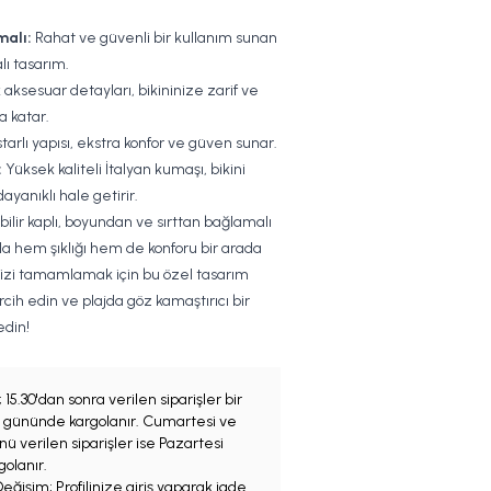
malı:
Rahat ve güvenli bir kullanım sunan
lı tasarım.
 aksesuar detayları, bikininize zarif ve
a katar.
arlı yapısı, ekstra konfor ve güven sunar.
:
Yüksek kaliteli İtalyan kumaşı, bikini
ayanıklı hale getirir.
abilir kaplı, boyundan ve sırttan bağlamalı
jda hem şıklığı hem de konforu bir arada
inizi tamamlamak için bu özel tasarım
rcih edin ve plajda göz kamaştırıcı bir
din!
;
15.30'dan sonra verilen siparişler bir
iş gününde kargolanır. Cumartesi ve
ü verilen siparişler ise Pazartesi
olanır.
eğişim; Profilinize giriş yaparak iade