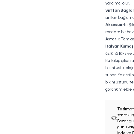
yardımcı olur.
Sırttan Bağla
sırttan bağlama
Aksesuarlı:
Şık
modern bir hav
Astarlı:
Tam ast
İtalyan Kumaş
üstünü lüks ve d
Bu takıp çıkarıl
bikini üstü, pla
sunar. Yaz stil
bikini üstünü te
görünüm elde e
Teslimat
sonraki 
Pazar gün
günü karg
İade ve D