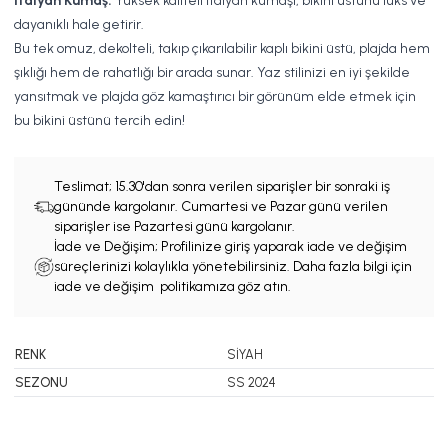
İtalyan Kumaş:
Yüksek kaliteli İtalyan kumaşı, bikini üstünü lüks ve
dayanıklı hale getirir.
Bu tek omuz, dekolteli, takıp çıkarılabilir kaplı bikini üstü, plajda hem
şıklığı hem de rahatlığı bir arada sunar. Yaz stilinizi en iyi şekilde
yansıtmak ve plajda göz kamaştırıcı bir görünüm elde etmek için
bu bikini üstünü tercih edin!
Teslimat;
15.30'dan sonra verilen siparişler bir sonraki iş
gününde kargolanır. Cumartesi ve Pazar günü verilen
siparişler ise Pazartesi günü kargolanır.
İade ve Değişim; Profilinize giriş yaparak iade ve değişim
süreçlerinizi kolaylıkla yönetebilirsiniz. Daha fazla bilgi için
iade ve değişim politikamıza göz atın.
RENK
SİYAH
SEZONU
SS 2024