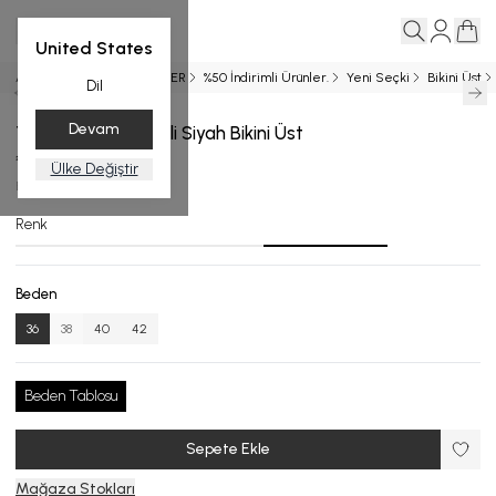
United States
Ana Sayfa
YENİ GELENLER
%50 İndirimli Ürünler.
Yeni Seçki
Bikini Üst
Dil
Devam
Tek Omuz Dekolteli Siyah Bikini Üst
₺ 2,999.00
Ülke Değiştir
BU.4706-24_R132_36
Renk
Beden
36
38
40
42
Beden Tablosu
Sepete Ekle
Mağaza Stokları