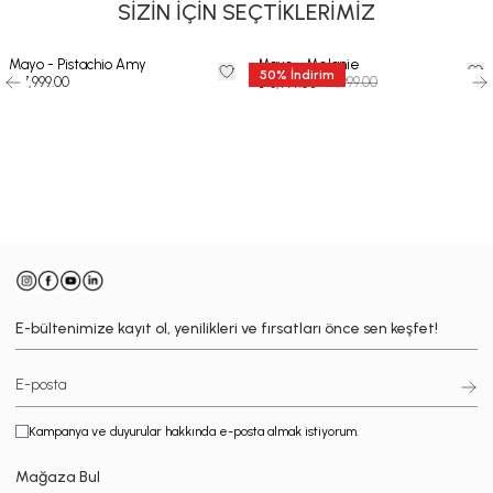
SİZİN İÇİN SEÇTİKLERİMİZ
Mayo - Pistachio Amy
Mayo - Melanie
50
%
İndirim
₺ 7,999.00
₺ 7,999.00
₺ 3,999.50
-
E-bültenimize kayıt ol, yenilikleri ve fırsatları önce sen keşfet!
Kampanya ve duyurular hakkında e-posta almak istiyorum.
Mağaza Bul