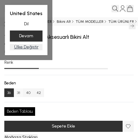
United States
Ana Sayfa
YENİ GELENLER
Bikini Alt
TÜM MODELLER
TÜM ÜRÜNLER
Dil
Devam
Yanları Bağlamalı Aksesuarlı Bikini Alt
₺ 2,799.00
Ülke Değiştir
BA.4501-24_R115_36
Renk
Beden
36
38
40
42
Beden Tablosu
Sepete Ekle
Mağaza Stokları