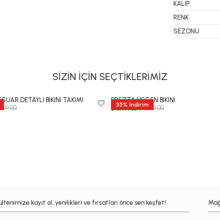
KALIP
RENK
SEZONU
SİZİN İÇİN SEÇTİKLERİMİZ
SUAR DETAYLI BİKİNİ TAKIMI
BREZZA ÜÇGEN BİKİNİ
35
%
İndirim
,999.00
₺ 9,999.00
₺ 6,499.35
ltenimize kayıt ol, yenilikleri ve fırsatları önce sen keşfet!
Mağ