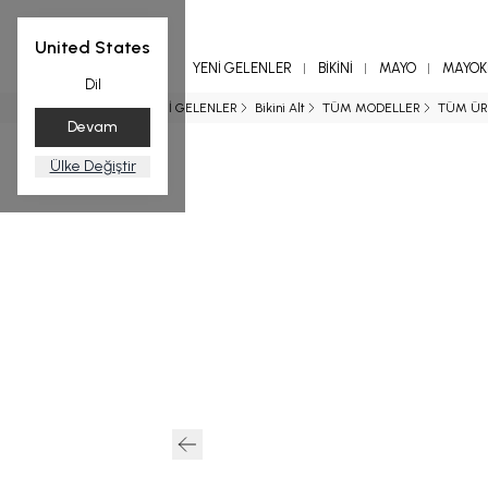
United States
YENİ GELENLER
BİKİNİ
MAYO
MAYOKİ
Dil
Ana Sayfa
YENİ GELENLER
Bikini Alt
TÜM MODELLER
TÜM ÜR
Devam
Ülke Değiştir