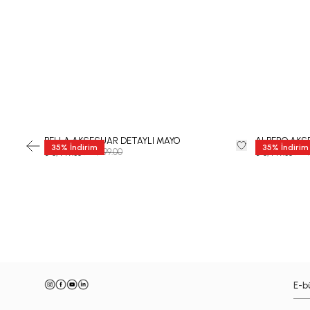
BELLA AKSESUAR DETAYLI MAYO
ALBERO AKSE
35
%
İndirim
35
%
İndirim
₺ 12,999.00
₺ 12
₺ 8,449.35
₺ 8,449.35
-
E-bü