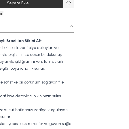
Sepete Ekle
rı
aylı Brazilian Bikini Alt
an bikini altı, zarif biye detayları ve
yla plaj stilinize cesur bir dokunuş
aylarıyla şıklığı artırırken, tam astarlı
e gün boyu rahatlık sunar.
 sofistike bir görünüm sağlayan file
rif biye detayları, bikininizin stilini
m:
Vücut hatlarınızı zarifçe vurgulayan
 sunar.
arlı yapısı, ekstra konfor ve güven sağlar.