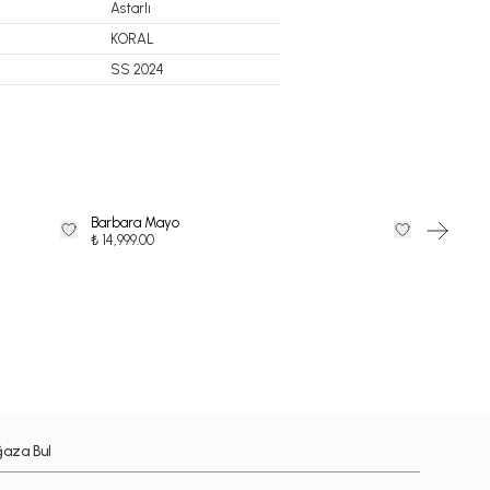
Astarlı
KORAL
SS 2024
Barbara Mayo
ARDENTE
35
%
İndi
₺ 14,999.00
₺
₺ 7,149.35
aza Bul