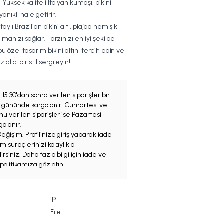
:
Yüksek kaliteli İtalyan kumaşı, bikini
yanıklı hale getirir.
etaylı Brazilian bikini altı, plajda hem şık
manızı sağlar. Tarzınızı en iyi şekilde
u özel tasarım bikini altını tercih edin ve
alıcı bir stil sergileyin!
;
15.30'dan sonra verilen siparişler bir
iş gününde kargolanır. Cumartesi ve
ü verilen siparişler ise Pazartesi
olanır.
eğişim; Profilinize giriş yaparak iade
m süreçlerinizi kolaylıkla
irsiniz. Daha fazla bilgi için iade ve
politikamıza göz atın.
İp
File