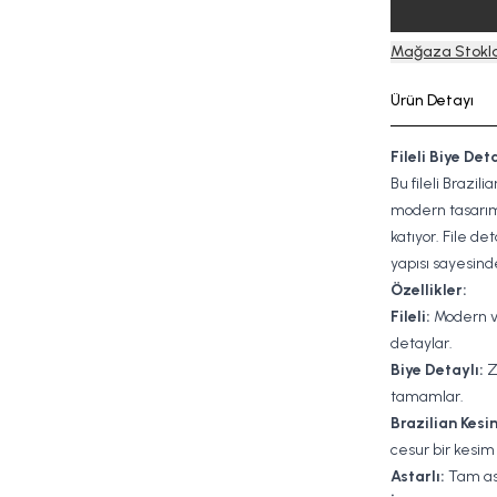
Mağaza Stokla
Ürün Detayı
Fileli Biye Det
Bu fileli Brazili
modern tasarımı
katıyor. File det
yapısı sayesind
Özellikler:
Fileli:
Modern ve
detaylar.
Biye Detaylı:
Za
tamamlar.
Brazilian Kesi
cesur bir kesim
Astarlı:
Tam ast