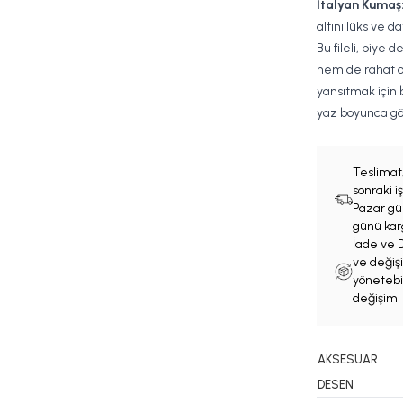
İtalyan Kumaş
altını lüks ve da
Bu fileli, biye d
hem de rahat ol
yansıtmak için b
yaz boyunca göz 
Teslimat
sonraki 
Pazar gün
günü karg
İade ve D
ve değişi
yönetebil
değişim 
AKSESUAR
DESEN