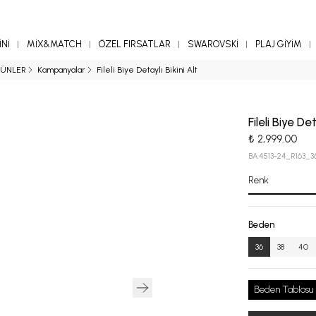
Nİ
MİX&MATCH
ÖZEL FIRSATLAR
SWAROVSKİ
PLAJ GİYİM
ÜNLER
Kampanyalar
Fileli Biye Detaylı Bikini Alt
Fileli Biye Det
₺ 2,999.00
BA.4513-24_R163_3
Renk
Beden
36
38
40
Beden Tablosu